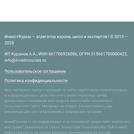
ИнвестКурсы — агрегатор курсов, школ и экспертов | © 2013 –
2026
ИП Куранов А.А., ИНН 661706926086, ОГРН 315661700000422,
info@investcourses.ru
Пользовательское соглашение
Политика конфиденциальности
Весь материал, присутствующий на сайте, подготовлен исключительно
в информационных целях без учета инвестиционных целей,
финансового положения или средств какого-либо конкретного
пользователя Сайта. Материал не следует рассматривать как
рекомендацию или предложение о покупке или продаже.
InvestCourses.ru не поддерживает и не спонсирует какую-либо компанию
или проект, указанные на Сайте. Только сам Пользователь Сайта несет
ответственность за любые решения, принимаемые на основе