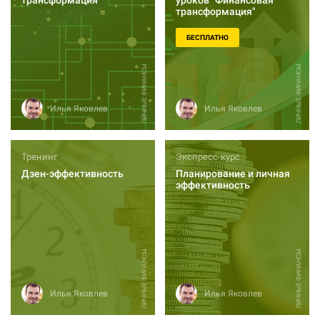
трансформация
уроков "Финансовая
трансформация"
БЕСПЛАТНО
ЛИЧНЫЕ ФИНАНСЫ
ЛИЧНЫЕ ФИНАНСЫ
Илья Яковлев
Илья Яковлев
Тренинг
Экспресс-курс
Дзен-эффективность
Планирование и личная
эффективность
ЛИЧНЫЕ ФИНАНСЫ
ЛИЧНЫЕ ФИНАНСЫ
Илья Яковлев
Илья Яковлев