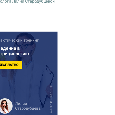
ологи Лилии Стародубцевой
актический тренинг
ведение в
утрициологию
БЕСПЛАТНО
КРАСОТА И ЗДОРОВЬЕ
Лилия
Стародубцева