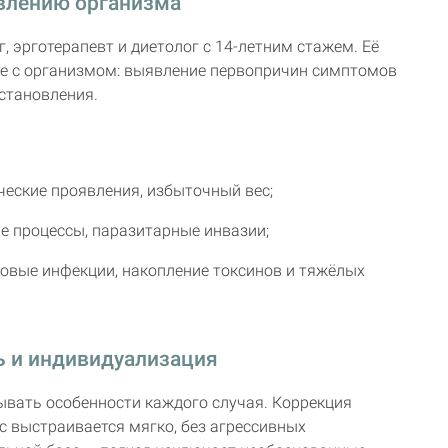
влению организма
 эрготерапевт и диетолог с 14-летним стажем. Её
те с организмом: выявление первопричин симптомов
становления.
ческие проявления, избыточный вес;
е процессы, паразитарные инвазии;
ковые инфекции, накопление токсинов и тяжёлых
ь и индивидуализация
вать особенности каждого случая. Коррекция
сс выстраивается мягко, без агрессивных