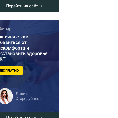
Перейти на сайт
бинар
ишечник: как
бавиться от
искомфорта и
осстановить здоровье
КТ
БЕСПЛАТНО
Лилия
Стародубцева
Перейти на сайт