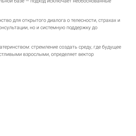
ельной базе — подход исключает необоснованные
ство для открытого диалога о телесности, страхах и
онсультации, но и системную поддержку до
теринством: стремление создать среду, где будущее
стливыми взрослыми, определяет вектор