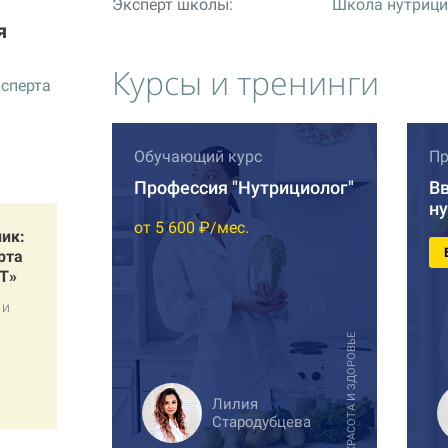
Эксперт школы:
Школа нутрици
я
Курсы и тренинги
ксперта
Обучающий курс
Пр
Профессия "Нутрициолог"
В
н
от 5 600 ₽/мес.
ик:
рта
Т»
 и
КРАСОТА И ЗДОРОВЬЕ
Лилия
Стародубцева