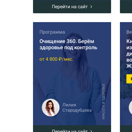
Перейти на сайт
Программа
Ве
Очищение 360. Берём
К
здоровье под контроль
из
д
от 4 800 ₽/мес.
в
Ж
КРАСОТА И ЗДОРОВЬЕ
Лилия
Стародубцева
Перейти на сайт