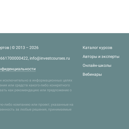
ртов | © 2013 – 2026
Каталог курсов
Авторы и эксперты
661700000422, info@investcourses.ru
Онлайн-школы
нфиденциальности
Вебинары
лен исключительно в информационных целях
ния или средств какого-либо конкретного
ивать как рекомендацию или предложение о
кую-либо компанию или проект, указанные на
твенность за любые решения, принимаемые