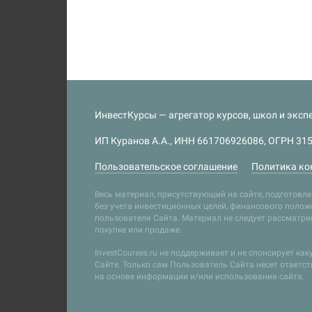
ИнвестКурсы — агрегатор курсов, школ и экспе
ИП Куранов А.А., ИНН 661706926086, ОГРН 315
Пользовательское соглашение
Политика ко
Весь материал, присутствующий на сайте, подготов
без учета инвестиционных целей, финансового положе
пользователя Сайта. Материал не следует рассматр
покупке или продаже.
InvestCourses.ru не поддерживает и не спонсирует ка
Сайте. Только сам Пользователь Сайта несет ответс
на основе информации и/или использования сайта.