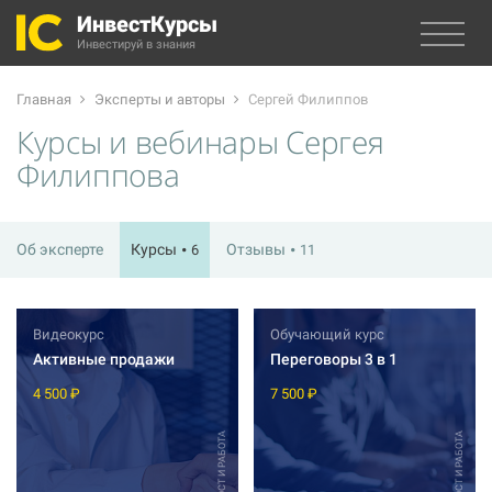
ИнвестКурсы
Инвестируй в знания
Главная
Эксперты и авторы
Сергей Филиппов
Курсы и вебинары Сергея
Филиппова
Об эксперте
Курсы
Отзывы
6
11
Видеокурс
Обучающий курс
Активные продажи
Переговоры 3 в 1
4 500 ₽
7 500 ₽