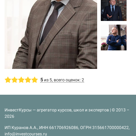
5
из 5, всего оценок: 2
ИнвестКурсы — агрегатор курсов, школ и экспертов | © 2013 –
2026
ИП Куранов А.А., ИНН 661706926086, ОГРН 315661700000422,
info@investcourses.ru