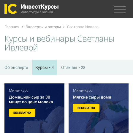
ИнвестКурсы
Инвестируй в знания
Главная
Эксперты и авторы
Светлана Ивлева
Курсы и вебинары Светланы
Ивлевой
Об эксперте
Курсы
Отзывы
4
28
Мини-курс
Мини-курс
Домашний сыр за 30
Мягкие сыры дома
минут по цене молока
БЕСПЛАТНО
БЕСПЛАТНО