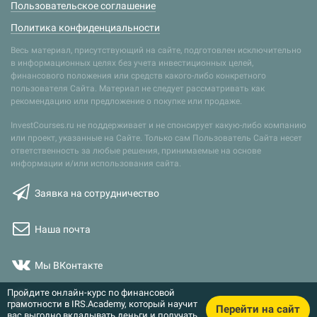
Пользовательское соглашение
Политика конфиденциальности
Весь материал, присутствующий на сайте, подготовлен исключительно
в информационных целях без учета инвестиционных целей,
финансового положения или средств какого-либо конкретного
пользователя Сайта. Материал не следует рассматривать как
рекомендацию или предложение о покупке или продаже.
InvestCourses.ru не поддерживает и не спонсирует какую-либо компанию
или проект, указанные на Сайте. Только сам Пользователь Сайта несет
ответственность за любые решения, принимаемые на основе
информации и/или использования сайта.
Заявка на сотрудничество
Наша почта
Мы ВКонтакте
Пройдите онлайн-курс по финансовой
Наш Telegram-канал
грамотности в IRS.Academy, который научит
Перейти на сайт
вас выгодно вкладывать деньги и получать