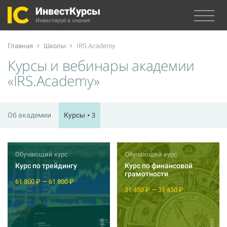
ИнвестКурсы
Инвестируй в знания
Главная
Школы
IRS.Academy
Курсы и вебинары академии
«IRS.Academy»
Об академии
Курсы
3
Обучающий курс
Обучающий курс
Курс по трейдингу
Курс по финансовой
грамотности
61 800 ₽ — 61 800 ₽
31 450 ₽ — 31 450 ₽