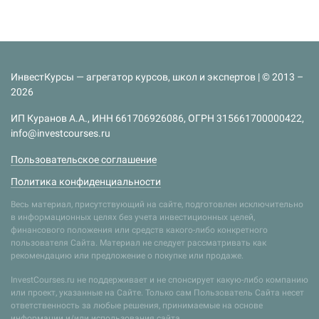
ИнвестКурсы — агрегатор курсов, школ и экспертов | © 2013 –
2026
ИП Куранов А.А., ИНН 661706926086, ОГРН 315661700000422,
info@investcourses.ru
Пользовательское соглашение
Политика конфиденциальности
Весь материал, присутствующий на сайте, подготовлен исключительно
в информационных целях без учета инвестиционных целей,
финансового положения или средств какого-либо конкретного
пользователя Сайта. Материал не следует рассматривать как
рекомендацию или предложение о покупке или продаже.
InvestCourses.ru не поддерживает и не спонсирует какую-либо компанию
или проект, указанные на Сайте. Только сам Пользователь Сайта несет
ответственность за любые решения, принимаемые на основе
информации и/или использования сайта.