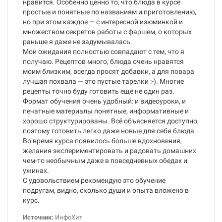
нравится. Особенно ценно то, что блюда в курсе
простые и понятные по названиям и приготовлению,
но при этом каждое — с интересной изюминкой и
множеством секретов работы с фаршем, о которых
раньше я даже не задумывалась.
Мои ожидания полностью совпадают с тем, что я
получаю. Рецептов много, блюда очень нравятся
моим близким, всегда просят добавки, а для повара
лучшая похвала — это пустые тарелки :-). Многие
рецепты точно буду готовить ещё не один раз.
Формат обучения очень удобный: и видеоуроки, и
печатные материалы понятные, информативные и
хорошо структурированы. Всё объясняется доступно,
поэтому готовить легко даже новые для себя блюда.
Во время курса появилось больше вдохновения,
желания экспериментировать и радовать домашних
чем-то необычным даже в повседневных обедах и
ужинах.
С удовольствием рекомендую это обучение
подругам, видно, сколько души и опыта вложено в
курс.
Источник:
ИнфоХит