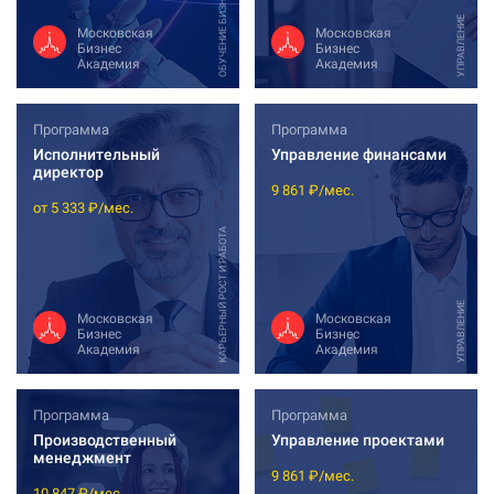
ОБУЧЕНИЕ БИЗНЕСУ
УПРАВЛЕНИЕ
Московская
Московская
Бизнес
Бизнес
Академия
Академия
Программа
Программа
Исполнительный
Управление финансами
директор
9 861 ₽/мес.
от 5 333 ₽/мес.
КАРЬЕРНЫЙ РОСТ И РАБОТА
УПРАВЛЕНИЕ
Московская
Московская
Бизнес
Бизнес
Академия
Академия
Программа
Программа
Производственный
Управление проектами
менеджмент
9 861 ₽/мес.
10 847 ₽/мес.