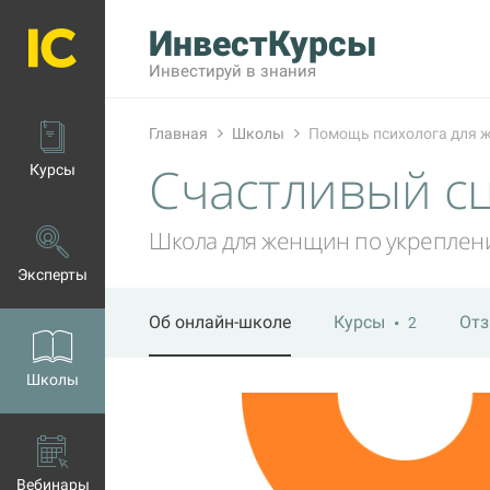
ИнвестКурсы
Инвестируй в знания
Главная
Школы
Помощь психолога для ж
Счастливый с
Курсы
Школа для женщин по укреплен
Эксперты
Об онлайн-школе
Курсы
От
2
Школы
Вебинары