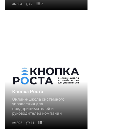
634
7
7
Кнопка Роста
Онлайн-школа системного
управления для
предпринимателей и
руководителей компаний
895
11
1