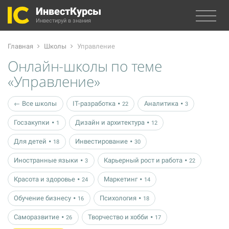
ИнвестКурсы
Инвестируй в знания
Главная
Школы
Управление
Онлайн-школы по теме
«Управление»
← Все школы
IT-разработка
Аналитика
22
3
Госзакупки
Дизайн и архитектура
1
12
Для детей
Инвестирование
18
30
Иностранные языки
Карьерный рост и работа
3
22
Красота и здоровье
Маркетинг
24
14
Обучение бизнесу
Психология
16
18
Саморазвитие
Творчество и хобби
26
17