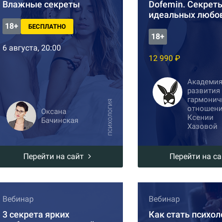
Влажные секреты
Dofemin. Секрет
идеальных любо
18+
БЕСПЛАТНО
18+
6 августа, 20:00
12 990 ₽
Академи
развития
гармонич
ПСИХОЛОГИЯ
отношен
Оксана
Ксении
Бачинская
Хазовой
Перейти на сайт
Перейти на с
Вебинар
Вебинар
3 секрета ярких
Как стать психол