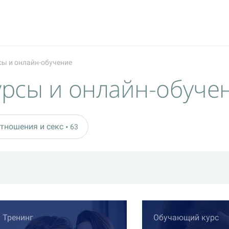
сы и онлайн-обучение
урсы и онлайн-обуче
тношения и секс
63
Тренинг
Обучающий курс