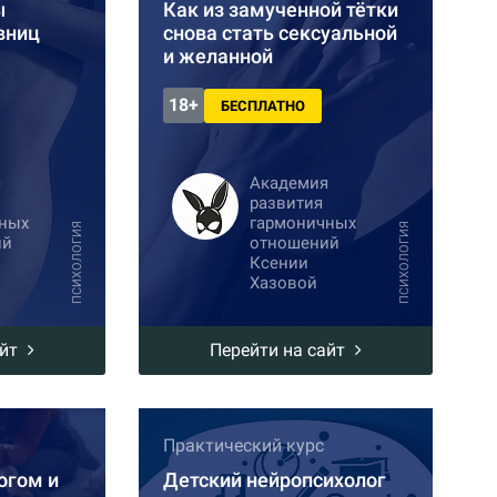
ы
Как из замученной тётки
вниц
снова стать сексуальной
и желанной
18+
БЕСПЛАТНО
я
Академия
развития
ных
гармоничных
ПСИХОЛОГИЯ
ПСИХОЛОГИЯ
ий
отношений
Ксении
Хазовой
айт
Перейти на сайт
Практический курс
огом и
Детский нейропсихолог