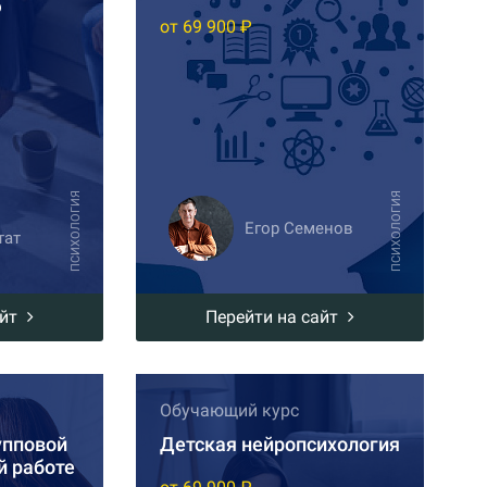
ю
от 69 900 ₽
ПСИХОЛОГИЯ
ПСИХОЛОГИЯ
Егор Семенов
тат
айт
Перейти на сайт
Обучающий курс
упповой
Детская нейропсихология
й работе