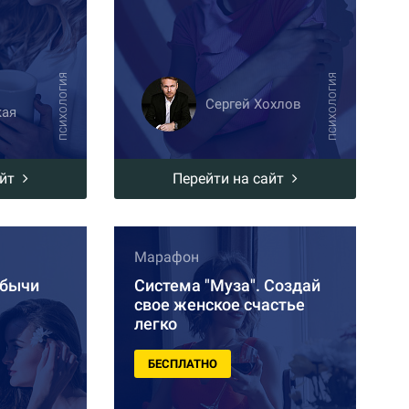
ПСИХОЛОГИЯ
ПСИХОЛОГИЯ
Сергей Хохлов
кая
айт
Перейти на сайт
Марафон
сбычи
Система "Муза". Создай
свое женское счастье
легко
БЕСПЛАТНО