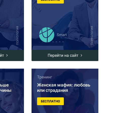
ПСИХОЛОГИЯ
ПСИХОЛОГИЯ
Smart
айт
Перейти на сайт
Тренинг
льше
Женская мафия: любовь
жчины
или страдания
БЕСПЛАТНО