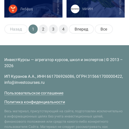
ТВОРЧЕСТВО И ХОББИ
ТВОРЧЕСТВО И ХОББИ
Лабфуд
МИИН
Назад
1
2
3
4
Вперед
Все
ИнвестКурсы — агрегатор курсов, школ и экспертов | © 2013 –
2026
ИП Куранов А.А., ИНН 661706926086, ОГРН 315661700000422,
info@investcourses.ru
Пользовательское соглашение
Политика конфиденциальности
Весь материал, присутствующий на сайте, подготовлен исключительно
в информационных целях без учета инвестиционных целей,
финансового положения или средств какого-либо конкретного
пользователя Сайта. Материал не следует рассматривать как