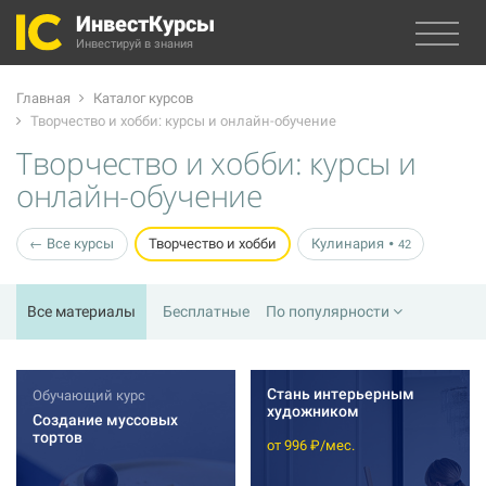
ИнвестКурсы
Инвестируй в знания
Главная
Каталог курсов
Творчество и хобби: курсы и онлайн-обучение
Творчество и хобби: курсы и
онлайн-обучение
← Все курсы
Творчество и хобби
Кулинария
42
Все материалы
Бесплатные
По популярности
Стань интерьерным
Обучающий курс
художником
Создание муссовых
тортов
от 996 ₽/мес.