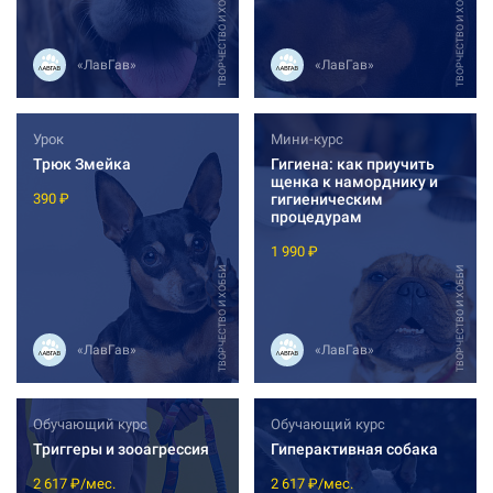
ТВОРЧЕСТВО И ХОББИ
ТВОРЧЕСТВО И ХОББИ
«ЛавГав»
«ЛавГав»
Урок
Мини-курс
Трюк Змейка
Гигиена: как приучить
щенка к наморднику и
гигиеническим
390 ₽
процедурам
1 990 ₽
ТВОРЧЕСТВО И ХОББИ
ТВОРЧЕСТВО И ХОББИ
«ЛавГав»
«ЛавГав»
Обучающий курс
Обучающий курс
Триггеры и зооагрессия
Гиперактивная собака
2 617 ₽/мес.
2 617 ₽/мес.