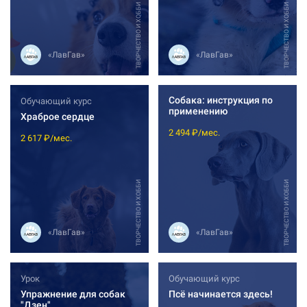
ТВОРЧЕСТВО И ХОББИ
ТВОРЧЕСТВО И ХОББИ
«ЛавГав»
«ЛавГав»
Собака: инструкция по
Обучающий курс
применению
Храброе сердце
2 494 ₽/мес.
2 617 ₽/мес.
ТВОРЧЕСТВО И ХОББИ
ТВОРЧЕСТВО И ХОББИ
«ЛавГав»
«ЛавГав»
Урок
Обучающий курс
Упражнение для собак
Псё начинается здесь!
"Дзен"