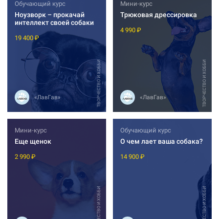
Обучающий курс
Мини-курс
Ноузворк – прокачай
Трюковая дрессировка
интеллект своей собаки
4 990 ₽
19 400 ₽
ТВОРЧЕСТВО И ХОББИ
ТВОРЧЕСТВО И ХОББИ
«ЛавГав»
«ЛавГав»
Мини-курс
Обучающий курс
Еще щенок
О чем лает ваша собака?
2 990 ₽
14 900 ₽
ТВОРЧЕСТВО И ХОББИ
ТВОРЧЕСТВО И ХОББИ