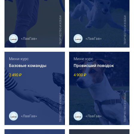
ТВОРЧЕСТВО И ХОББИ
ТВОРЧЕСТВО И ХОББИ
«ЛавГав»
«ЛавГав»
Мини-курс
Мини-курс
Базовые команды
Провисший поводок
2 490 ₽
4 900 ₽
ТВОРЧЕСТВО И ХОББИ
ТВОРЧЕСТВО И ХОББИ
«ЛавГав»
«ЛавГав»