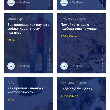
«ЛавГав»
«ЛавГав»
Мини-курс
Обучающий курс
Без поводка: как научить
Помойка: отказ от
собаку идеальному
подбора еды на улице
подзыву
1 617 ₽/мес.
990 ₽
ТВОРЧЕСТВО И ХОББИ
ТВОРЧЕСТВО И ХОББИ
«ЛавГав»
«ЛавГав»
Гайд
Обучающий курс
Как приучить щенка к
Видеогид по щенку
чистоплотности
1 058 ₽/мес.
470 ₽