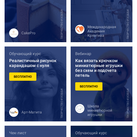
ТВОРЧЕСТВО И ХОББИ
ТВОРЧЕСТВО И ХОББИ
Международная
Академия
CakePro
Креатива
Обучающий курс
Вебинар
Реалистичный рисунок
Как вязать крючком
карандашом с нуля
миниатюрные игрушки
без схем и подсчета
петель
БЕСПЛАТНО
БЕСПЛАТНО
ТВОРЧЕСТВО И ХОББИ
ТВОРЧЕСТВО И ХОББИ
Школа
миниатюрной
Арт-Матита
игрушки
Чек-лист
Обучающий курс