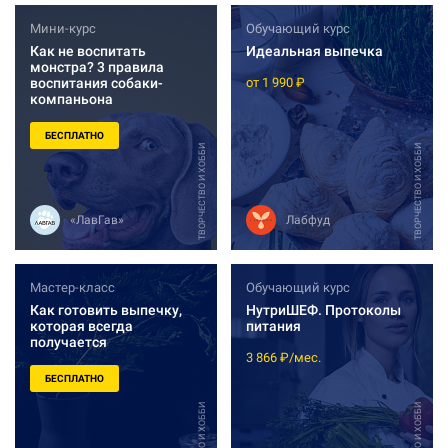
Мини-курс
Обучающий курс
Как не воспитать
Идеальная выпечка
монстра? 3 правила
воспитания собаки-
от 1 990 ₽
компаньона
БЕСПЛАТНО
ТВОРЧЕСТВО И ХОББИ
ТВОРЧЕСТВО И ХОББИ
«ЛавГав»
Лабфуд
Мастер-класс
Обучающий курс
Как готовить выпечку,
НутриШЕФ. Протоколы
которая всегда
питания
получается
3 866 ₽/мес.
БЕСПЛАТНО