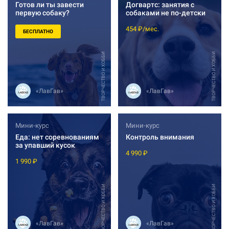
Готов ли ты завести
Догвартс: занятия с
первую собаку?
собаками не по-детски
454 ₽/мес.
БЕСПЛАТНО
ТВОРЧЕСТВО И ХОББИ
ТВОРЧЕСТВО И ХОББИ
«ЛавГав»
«ЛавГав»
Мини-курс
Мини-курс
Еда: нет соревнованиям
Контроль внимания
за упавший кусок
4 990 ₽
1 990 ₽
ТВОРЧЕСТВО И ХОББИ
ТВОРЧЕСТВО И ХОББИ
«ЛавГав»
«ЛавГав»