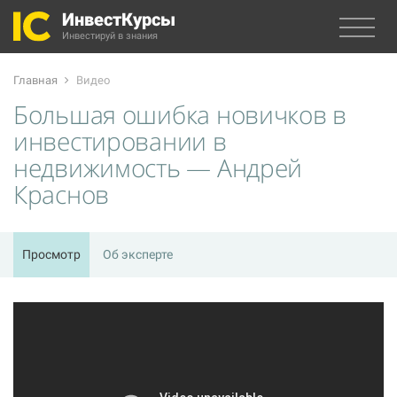
ИнвестКурсы
Инвестируй в знания
Главная
Видео
Большая ошибка новичков в
инвестировании в
недвижимость — Андрей
Краснов
Просмотр
Об эксперте