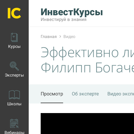
ИнвестКурсы
Инвестируй в знания
Главная
Видео
Эффективно л
Курсы
Филипп Богач
Эксперты
Просмотр
Об эксперте
Видео эксп
Школы
Вебинары