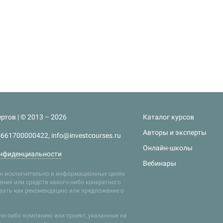
ртов | © 2013 – 2026
Каталог курсов
Авторы и эксперты
661700000422, info@investcourses.ru
Онлайн-школы
нфиденциальности
Вебинары
лен исключительно в информационных целях
ния или средств какого-либо конкретного
ивать как рекомендацию или предложение о
кую-либо компанию или проект, указанные на