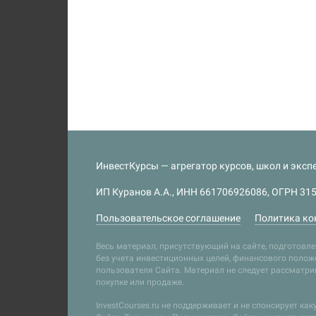
ИнвестКурсы — агрегатор курсов, школ и экспе
ИП Куранов А.А., ИНН 661706926086, ОГРН 315
Пользовательское соглашение
Политика ко
Весь материал, присутствующий на сайте, подготов
без учета инвестиционных целей, финансового положе
пользователя Сайта. Материал не следует рассматр
покупке или продаже.
InvestCourses.ru не поддерживает и не спонсирует ка