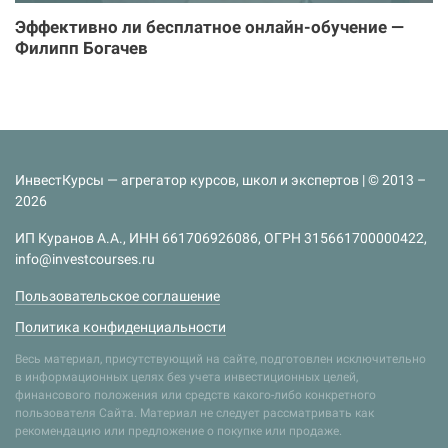
Эффективно ли бесплатное онлайн-обучение —
Филипп Богачев
ИнвестКурсы — агрегатор курсов, школ и экспертов | © 2013 –
2026
ИП Куранов А.А., ИНН 661706926086, ОГРН 315661700000422,
info@investcourses.ru
Пользовательское соглашение
Политика конфиденциальности
Весь материал, присутствующий на сайте, подготовлен исключительно
в информационных целях без учета инвестиционных целей,
финансового положения или средств какого-либо конкретного
пользователя Сайта. Материал не следует рассматривать как
рекомендацию или предложение о покупке или продаже.