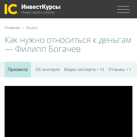
ИнвестКурсы
Инвестируй в знания
Главная
Видео
Как нужно относиться к деньгам
— Филипп Богачев
Просмотр
Об эксперте
Видео эксперта
Отзывы
15
1