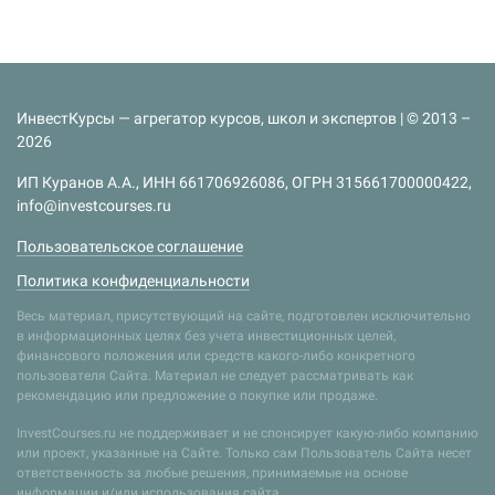
ИнвестКурсы — агрегатор курсов, школ и экспертов | © 2013 –
2026
ИП Куранов А.А., ИНН 661706926086, ОГРН 315661700000422,
info@investcourses.ru
Пользовательское соглашение
Политика конфиденциальности
Весь материал, присутствующий на сайте, подготовлен исключительно
в информационных целях без учета инвестиционных целей,
финансового положения или средств какого-либо конкретного
пользователя Сайта. Материал не следует рассматривать как
рекомендацию или предложение о покупке или продаже.
InvestCourses.ru не поддерживает и не спонсирует какую-либо компанию
или проект, указанные на Сайте. Только сам Пользователь Сайта несет
ответственность за любые решения, принимаемые на основе
информации и/или использования сайта.