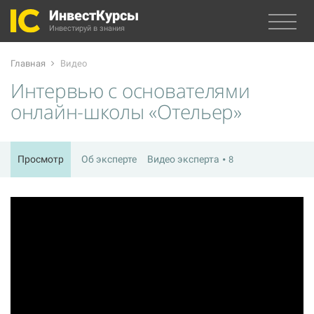
ИнвестКурсы
Инвестируй в знания
Главная
Видео
Интервью с основателями
онлайн-школы «Отельер»
Просмотр
Об эксперте
Видео эксперта
8