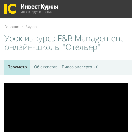
ИнвестКурсы
Инвестируй в знания
Главная
Видео
Урок из курса F&B Management
онлайн-школы "Отельер"
Просмотр
Об эксперте
Видео эксперта
8