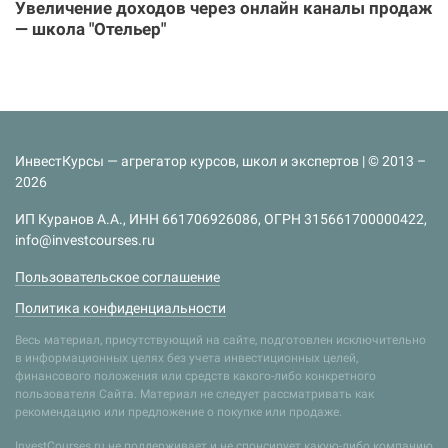
Увеличение доходов через онлайн каналы продаж
— школа "Отельер"
ИнвестКурсы — агрегатор курсов, школ и экспертов | © 2013 –
2026
ИП Куранов А.А., ИНН 661706926086, ОГРН 315661700000422,
info@investcourses.ru
Пользовательское соглашение
Политика конфиденциальности
Весь материал, присутствующий на сайте, подготовлен исключительно
в информационных целях без учета инвестиционных целей,
финансового положения или средств какого-либо конкретного
пользователя Сайта. Материал не следует рассматривать как
рекомендацию или предложение о покупке или продаже.
InvestCourses.ru не поддерживает и не спонсирует какую-либо компанию