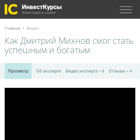
ИнвестКурсы
Инвестируй в знания
Главная
Видео
Как Дмитрий Михнов смог стать
успешным и богатым
Просмотр
Об эксперте
Видео эксперта
Отзывы
8
4