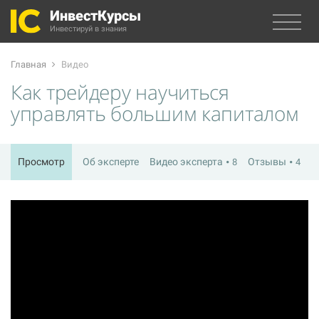
ИнвестКурсы
Инвестируй в знания
Главная
Видео
Как трейдеру научиться
управлять большим капиталом
Просмотр
Об эксперте
Видео эксперта
Отзывы
8
4