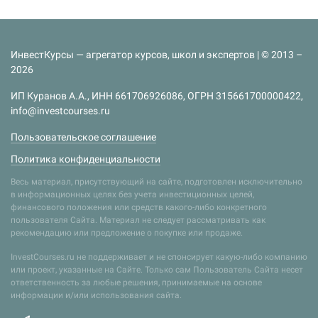
ИнвестКурсы — агрегатор курсов, школ и экспертов | © 2013 –
2026
ИП Куранов А.А., ИНН 661706926086, ОГРН 315661700000422,
info@investcourses.ru
Пользовательское соглашение
Политика конфиденциальности
Весь материал, присутствующий на сайте, подготовлен исключительно
в информационных целях без учета инвестиционных целей,
финансового положения или средств какого-либо конкретного
пользователя Сайта. Материал не следует рассматривать как
рекомендацию или предложение о покупке или продаже.
InvestCourses.ru не поддерживает и не спонсирует какую-либо компанию
или проект, указанные на Сайте. Только сам Пользователь Сайта несет
ответственность за любые решения, принимаемые на основе
информации и/или использования сайта.