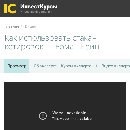
ИнвестКурсы
Инвестируй в знания
Главная
Видео
Как использовать стакан
котировок — Роман Ерин
Просмотр
Об эксперте
Курсы эксперта
Видео экспер
1