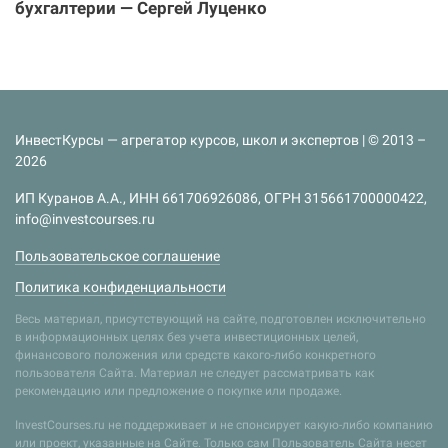
бухгалтерии — Сергей Луценко
ИнвестКурсы — агрегатор курсов, школ и экспертов | © 2013 –
2026
ИП Куранов А.А., ИНН 661706926086, ОГРН 315661700000422,
info@investcourses.ru
Пользовательское соглашение
Политика конфиденциальности
Весь материал, присутствующий на сайте, подготовлен исключительно
в информационных целях без учета инвестиционных целей,
финансового положения или средств какого-либо конкретного
пользователя Сайта. Материал не следует рассматривать как
рекомендацию или предложение о покупке или продаже.
InvestCourses.ru не поддерживает и не спонсирует какую-либо компанию
или проект, указанные на Сайте. Только сам Пользователь Сайта несет