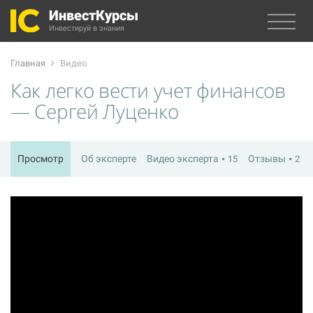
ИнвестКурсы
Инвестируй в знания
Главная
Видео
Как легко вести учет финансов
— Сергей Луценко
Просмотр
Об эксперте
Видео эксперта
Отзывы
15
2