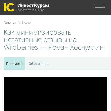
ИнвестКурсы
Инвестируй в знания
Главная
Видео
Как минимизировать
негативные отзывы на
Wildberries — Роман Хоснуллин
Просмотр
Об эксперте