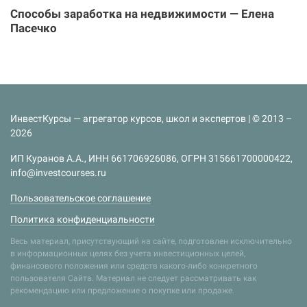
Способы заработка на недвижимости — Елена
Пасечко
ИнвестКурсы — агрегатор курсов, школ и экспертов | © 2013 –
2026
ИП Куранов А.А., ИНН 661706926086, ОГРН 315661700000422,
info@investcourses.ru
Пользовательское соглашение
Политика конфиденциальности
Весь материал, присутствующий на сайте, подготовлен исключительно
в информационных целях без учета инвестиционных целей,
финансового положения или средств какого-либо конкретного
пользователя Сайта. Материал не следует рассматривать как
рекомендацию или предложение о покупке или продаже.