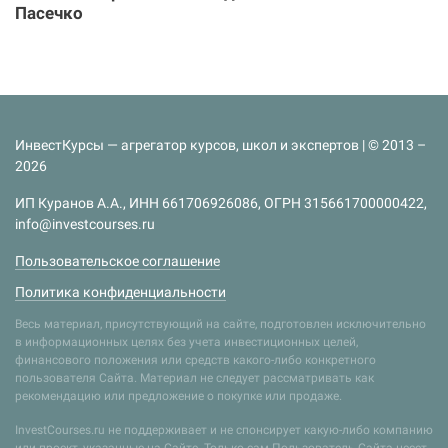
Пасечко
ИнвестКурсы — агрегатор курсов, школ и экспертов | © 2013 –
2026
ИП Куранов А.А., ИНН 661706926086, ОГРН 315661700000422,
info@investcourses.ru
Пользовательское соглашение
Политика конфиденциальности
Весь материал, присутствующий на сайте, подготовлен исключительно
в информационных целях без учета инвестиционных целей,
финансового положения или средств какого-либо конкретного
пользователя Сайта. Материал не следует рассматривать как
рекомендацию или предложение о покупке или продаже.
InvestCourses.ru не поддерживает и не спонсирует какую-либо компанию
или проект, указанные на Сайте. Только сам Пользователь Сайта несет