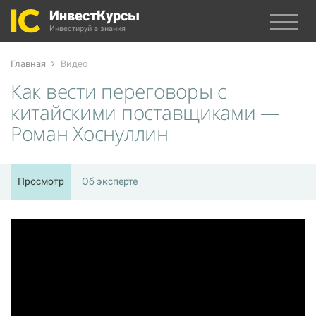
ИнвестКурсы
Инвестируй в знания
Главная
Видео
Как вести переговоры с
китайскими поставщиками —
Роман Хоснуллин
Просмотр
Об эксперте