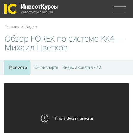
ИнвестКурсы
Инвестируй в знания
Главная
Видео
Обзор FOREX по системе KX4 —
Михаил Цветков
Просмотр
Об эксперте
Видео эксперта
12