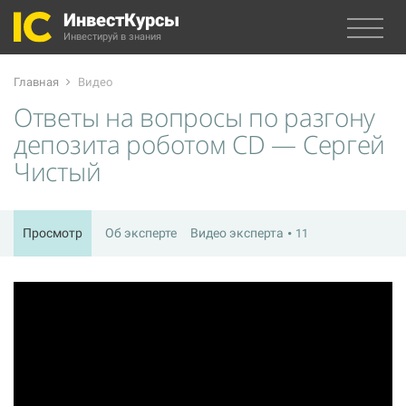
ИнвестКурсы
Инвестируй в знания
Главная
Видео
Ответы на вопросы по разгону
депозита роботом CD — Сергей
Чистый
Просмотр
Об эксперте
Видео эксперта
11