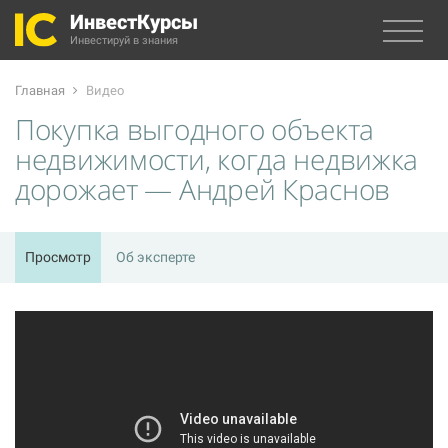
ИнвестКурсы
Инвестируй в знания
Главная
Видео
Покупка выгодного объекта
недвижимости, когда недвижка
дорожает — Андрей Краснов
Просмотр
Об эксперте