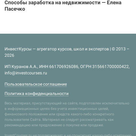
Способы заработка на недвижимости — Елена
Пасечко
ИнвестКурсы — агрегатор курсов, школ и экспертов | © 2013 –
2026
ИП Куранов А.А., ИНН 661706926086, ОГРН 315661700000422,
info@investcourses.ru
Пользовательское соглашение
Политика конфиденциальности
Весь материал, присутствующий на сайте, подготовлен исключительно
в информационных целях без учета инвестиционных целей,
финансового положения или средств какого-либо конкретного
пользователя Сайта. Материал не следует рассматривать как
рекомендацию или предложение о покупке или продаже.
InvestCourses.ru не поддерживает и не спонсирует какую-либо компанию