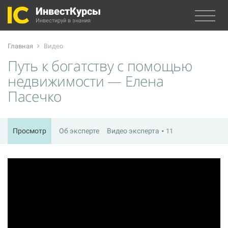
ИнвестКурсы
Инвестируй в знания
Главная
Видео
Путь к богатству с помощью
недвижимости — Елена
Пасечко
Просмотр
Об эксперте
Видео эксперта
11